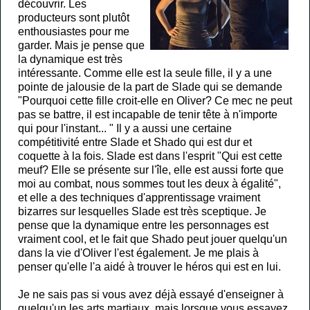
découvrir. Les
producteurs sont plutôt
enthousiastes pour me
garder. Mais je pense que
la dynamique est très
intéressante. Comme elle est la seule fille, il y a une
pointe de jalousie de la part de Slade qui se demande
"Pourquoi cette fille croit-elle en Oliver? Ce mec ne peut
pas se battre, il est incapable de tenir tête à n'importe
qui pour l'instant... " Il y a aussi une certaine
compétitivité entre Slade et Shado qui est dur et
coquette à la fois. Slade est dans l'esprit "Qui est cette
meuf? Elle se présente sur l'île, elle est aussi forte que
moi au combat, nous sommes tout les deux à égalité",
et elle a des techniques d'apprentissage vraiment
bizarres sur lesquelles Slade est très sceptique. Je
pense que la dynamique entre les personnages est
vraiment cool, et le fait que Shado peut jouer quelqu'un
dans la vie d'Oliver l'est également. Je me plais à
penser qu'elle l'a aidé à trouver le héros qui est en lui.
Je ne sais pas si vous avez déjà essayé d'enseigner à
quelqu'un les arts martiaux, mais lorsque vous essayez