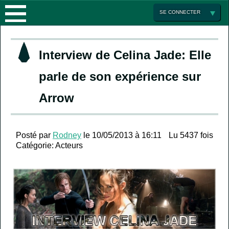
ACTUALITÉS
SE CONNECTER
LES
Interview de Celina Jade: Elle
SAISONS
parle de son expérience sur
ENCYCLOPÉDIE
SAISON
Arrow
MULTIMEDIA
1
LA
Posté par
Rodney
le 10/05/2013 à 16:11
Lu 5437 fois
ARROW
SÉRIE
GALERIE
SAISON
Catégorie:
Acteurs
FRANCE
PHOTO
2
ACTEURS
FORUM
MINI
LA
JEUX
PARTENAIRES
LISTE