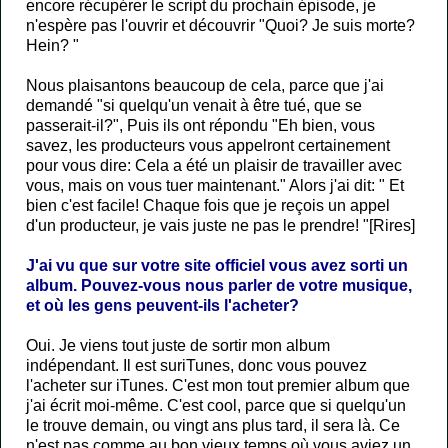
encore récupérer le script du prochain épisode, je
n'espère pas l'ouvrir et découvrir "Quoi? Je suis morte?
Hein? "
Nous plaisantons beaucoup de cela, parce que j'ai
demandé "si quelqu'un venait à être tué, que se
passerait-il?", Puis ils ont répondu "Eh bien, vous
savez, les producteurs vous appelront certainement
pour vous dire: Cela a été un plaisir de travailler avec
vous, mais on vous tuer maintenant." Alors j'ai dit: " Et
bien c'est facile! Chaque fois que je reçois un appel
d'un producteur, je vais juste ne pas le prendre! "[Rires]
J'ai vu que sur votre site officiel vous avez sorti un
album. Pouvez-vous nous parler de votre musique,
et où les gens peuvent-ils l'acheter?
Oui. Je viens tout juste de sortir mon album
indépendant. Il est sur​iTunes, donc vous pouvez
l'acheter sur iTunes. C'est mon tout premier album que
j'ai écrit moi-même. C'est cool, parce que si quelqu'un
le trouve demain, ou vingt ans plus tard, il sera là. Ce
n'est pas comme au bon vieux temps où vous aviez un