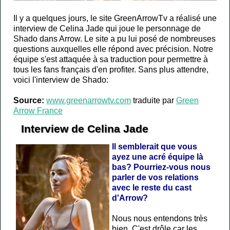
EQUIPE
Il y a quelques jours, le site GreenArrowTv a réalisé une
interview de Celina Jade qui joue le personnage de
CONTACT
Shado dans Arrow. Le site a pu lui posé de nombreuses
questions auxquelles elle répond avec précision. Notre
A
équipe s'est attaquée à sa traduction pour permettre à
tous les fans français d'en profiter. Sans plus attendre,
voici l'interview de Shado:
PROPOS
Source:
www.greenarrowtv.com
traduite par
Green
Arrow France
Interview de Celina Jade
Il semblerait que vous
ayez une acré équipe là
bas? Pourriez-vous nous
parler de vos relations
avec le reste du cast
d'Arrow?
Nous nous entendons très
bien. C'est drôle car les