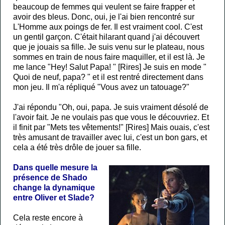
beaucoup de femmes qui veulent se faire frapper et
avoir des bleus. Donc, oui, je l'ai bien rencontré sur
L'Homme aux poings de fer. Il est vraiment cool. C'est
un gentil garçon. C'était hilarant quand j'ai découvert
que je jouais sa fille. Je suis venu sur le plateau, nous
sommes en train de nous faire maquiller, et il est là. Je
me lance "Hey! Salut Papa! " [Rires] Je suis en mode "
Quoi de neuf, papa? " et il est rentré directement dans
mon jeu. Il m'a répliqué "Vous avez un tatouage?"
J'ai répondu "Oh, oui, papa. Je suis vraiment désolé de
l'avoir fait. Je ne voulais pas que vous le découvriez. Et
il finit par "Mets tes vêtements!" [Rires] Mais ouais, c'est
très amusant de travailler avec lui, c'est un bon gars, et
cela a été très drôle de jouer sa fille.
Dans quelle mesure la
présence de Shado
change la dynamique
entre Oliver et Slade?
Cela reste encore à