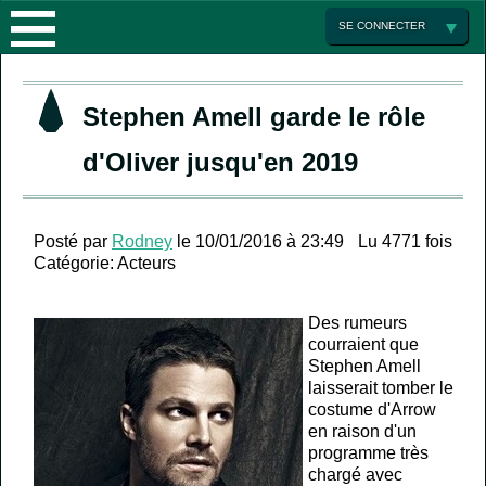
ACTUALITÉS
SE CONNECTER
LES
Stephen Amell garde le rôle
SAISONS
d'Oliver jusqu'en 2019
ENCYCLOPÉDIE
SAISON
MULTIMEDIA
1
LA
Posté par
Rodney
le 10/01/2016 à 23:49
Lu 4771 fois
Catégorie:
Acteurs
ARROW
SÉRIE
GALERIE
SAISON
Des rumeurs
FRANCE
PHOTO
2
ACTEURS
courraient que
Stephen Amell
laisserait tomber le
FORUM
MINI
LA
costume d'Arrow
en raison d'un
JEUX
PARTENAIRES
LISTE
programme très
chargé avec