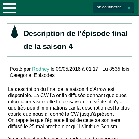
ACTUALITÉS
SE CONNECTER
LES
Description de l'épisode final
SAISONS
de la saison 4
ENCYCLOPÉDIE
SAISON
MULTIMEDIA
1
LA
Posté par
Rodney
le 09/05/2016 à 01:17
Lu 8535 fois
Catégorie:
Episodes
ARROW
SÉRIE
GALERIE
SAISON
La description du final de la saison 4 d'Arrow est
disponible. La CW l'a enfin diffusée donnant quelques
FRANCE
PHOTO
2
ACTEURS
informations sur cette fin de saison. En vérité, il n'y a
que très peu d'informations car la description est la plus
FORUM
MINI
LA
courte que nous ai donné la CW jusqu'à présent.
On rappelle que l'épisode final de cette saison sera
diffusé le 25 mai prochain et qu'il s'intitule Schism.
JEUX
PARTENAIRES
LISTE
Sans plus attendre, voici la traduction du synopsis