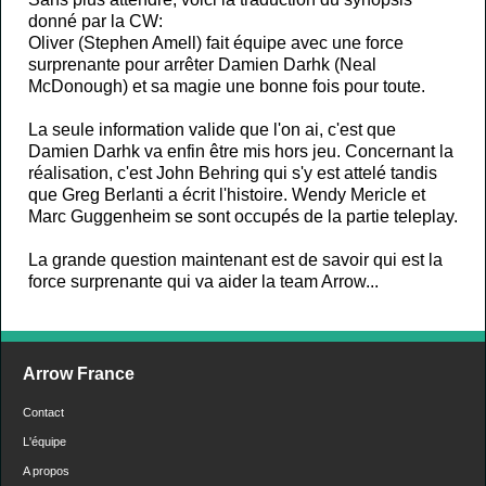
EQUIPE
donné par la CW:
Oliver (Stephen Amell) fait équipe avec une force
surprenante pour arrêter Damien Darhk (Neal
CONTACT
McDonough) et sa magie une bonne fois pour toute.
A
La seule information valide que l'on ai, c'est que
Damien Darhk va enfin être mis hors jeu. Concernant la
réalisation, c'est John Behring qui s'y est attelé tandis
PROPOS
que Greg Berlanti a écrit l'histoire. Wendy Mericle et
Marc Guggenheim se sont occupés de la partie teleplay.
La grande question maintenant est de savoir qui est la
force surprenante qui va aider la team Arrow...
Arrow France
Contact
L'équipe
A propos