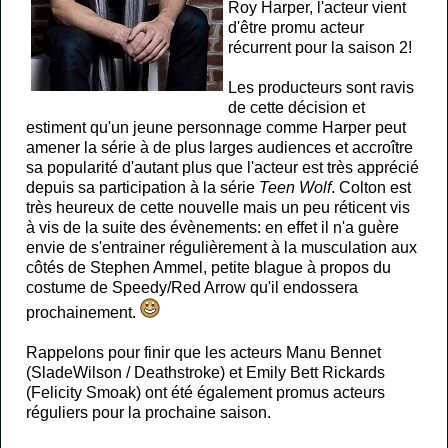
Roy Harper, l'acteur vient
EQUIPE
d'être promu acteur
récurrent pour la saison 2!
CONTACT
Les producteurs sont ravis
de cette décision et
A
estiment qu'un jeune personnage comme Harper peut
amener la série à de plus larges audiences et accroître
PROPOS
sa popularité d'autant plus que l'acteur est très apprécié
depuis sa participation à la série
Teen Wolf
. Colton est
très heureux de cette nouvelle mais un peu réticent vis
à vis de la suite des évènements: en effet il n'a guère
envie de s'entrainer régulièrement à la musculation aux
côtés de Stephen Ammel, petite blague à propos du
costume de Speedy/Red Arrow qu'il endossera
prochainement.
Rappelons pour finir que les acteurs Manu Bennet
(SladeWilson / Deathstroke) et Emily Bett Rickards
(Felicity Smoak) ont été également promus acteurs
réguliers pour la prochaine saison.