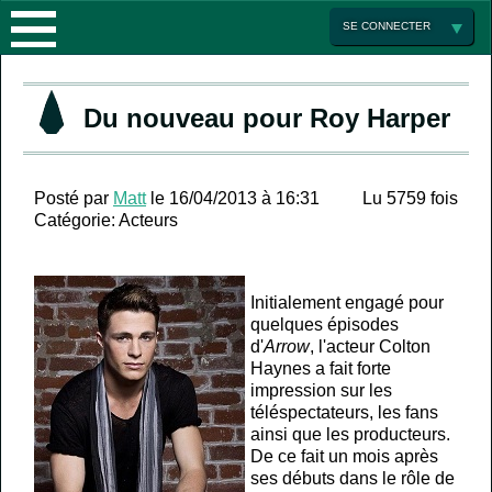
ACTUALITÉS
SE CONNECTER
LES
Du nouveau pour Roy Harper
SAISONS
ENCYCLOPÉDIE
SAISON
Posté par
Matt
le 16/04/2013 à 16:31
Lu 5759 fois
Catégorie:
Acteurs
MULTIMEDIA
1
LA
ARROW
SÉRIE
GALERIE
SAISON
Initialement engagé pour
quelques épisodes
FRANCE
d'
Arrow
, l'acteur Colton
PHOTO
2
ACTEURS
Haynes a fait forte
impression sur les
FORUM
MINI
LA
téléspectateurs, les fans
ainsi que les producteurs.
JEUX
PARTENAIRES
LISTE
De ce fait un mois après
ses débuts dans le rôle de