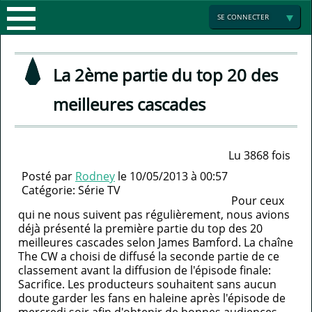
ACTUALITÉS
SE CONNECTER
LES
La 2ème partie du top 20 des
SAISONS
meilleures cascades
ENCYCLOPÉDIE
SAISON
MULTIMEDIA
1
LA
Lu 3868 fois
Posté par
Rodney
le 10/05/2013 à 00:57
ARROW
SÉRIE
GALERIE
SAISON
Catégorie:
Série TV
Pour ceux
qui ne nous suivent pas régulièrement, nous avions
FRANCE
PHOTO
2
ACTEURS
déjà présenté la première partie du top des 20
meilleures cascades selon James Bamford. La chaîne
FORUM
MINI
The CW a choisi de diffusé la seconde partie de ce
LA
classement avant la diffusion de l'épisode finale:
Sacrifice. Les producteurs souhaitent sans aucun
JEUX
PARTENAIRES
LISTE
doute garder les fans en haleine après l'épisode de