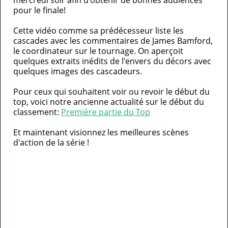
mercredi soir afin d'obtenir de bonnes audiences
EQUIPE
pour le finale!
Cette vidéo comme sa prédécesseur liste les
CONTACT
cascades avec les commentaires de James Bamford,
le coordinateur sur le tournage. On aperçoit
A
quelques extraits inédits de l'envers du décors avec
quelques images des cascadeurs.
PROPOS
Pour ceux qui souhaitent voir ou revoir le début du
top, voici notre ancienne actualité sur le début du
classement:
Première partie du Top
Et maintenant visionnez les meilleures scènes
d'action de la série !