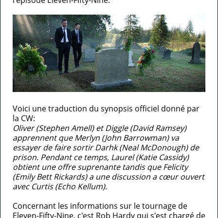
l'épisode Eleven-Fifty-Nine.
EQUIPE
CONTACT
A
PROPOS
Voici une traduction du synopsis officiel donné par
la CW:
Oliver (Stephen Amell) et Diggle (David Ramsey)
apprennent que Merlyn (John Barrowman) va
essayer de faire sortir Darhk (Neal McDonough) de
prison. Pendant ce temps, Laurel (Katie Cassidy)
obtient une offre suprenante tandis que Felicity
(Emily Bett Rickards) a une discussion a cœur ouvert
avec Curtis (Echo Kellum).
Concernant les informations sur le tournage de
Eleven-Fifty-Nine, c'est Rob Hardy qui s'est chargé de