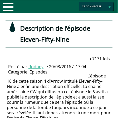
ACTUALITÉS
SE CONNECTER
LES
Description de l'épisode
SAISONS
Eleven-Fifty-Nine
ENCYCLOPÉDIE
SAISON
MULTIMEDIA
1
LA
Lu 7171 fois
Posté par
Rodney
le 20/03/2016 à 17:04
ARROW
SÉRIE
GALERIE
SAISON
Catégorie:
Episodes
L'épisode
18 de cette saison 4 d'Arrow intitulé Eleven-Fifty-
FRANCE
PHOTO
2
ACTEURS
Nine a enfin une description officielle. La chaîne
américaine CW qui diffusera cet épisode le 6 avril a
FORUM
MINI
publié la description de l'épisode et a aussi laissé
LA
courir la rumeur que ce sera l'épisode où la
personne de la tombe toujours inconnue à ce jour
JEUX
PARTENAIRES
LISTE
sera révélée. Il faut donc s'attendre à une mort pour